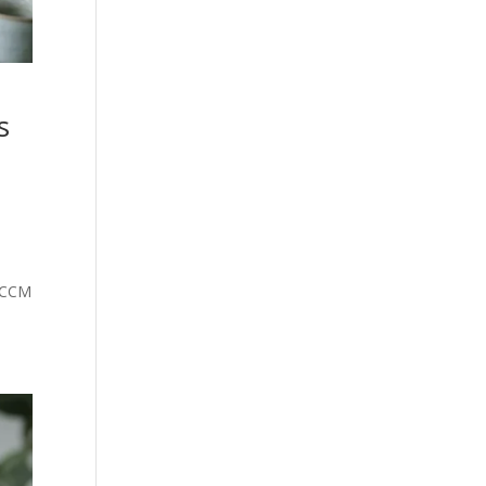
s
u CCM