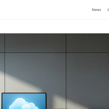
News
G