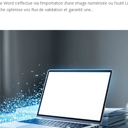
 sur Word s’effectue via l’importation d’une image numérisée ou l’outil L
e optimise vos flux de validation et garantit une...