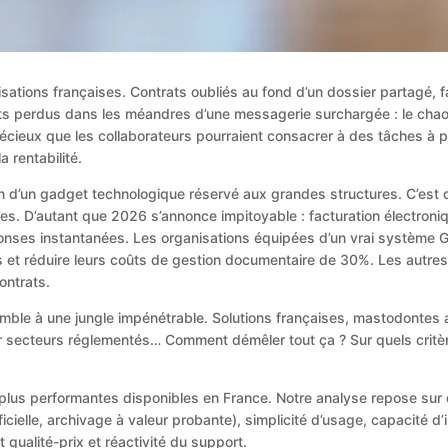
sations françaises. Contrats oubliés au fond d’un dossier partagé, f
ents perdus dans les méandres d’une messagerie surchargée : le chao
cieux que les collaborateurs pourraient consacrer à des tâches à pl
a rentabilité.
n d’un gadget technologique réservé aux grandes structures. C’est 
es. D’autant que 2026 s’annonce impitoyable : facturation électroni
réponses instantanées. Les organisations équipées d’un vrai systèm
 et réduire leurs coûts de gestion documentaire de 30%. Les autres ?
ontrats.
mble à une jungle impénétrable. Solutions françaises, mastodontes a
ur secteurs réglementés… Comment démêler tout ça ? Sur quels critèr
plus performantes disponibles en France. Notre analyse repose sur de
icielle, archivage à valeur probante), simplicité d’usage, capacité d’
 qualité-prix et réactivité du support.