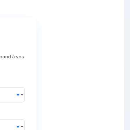
l
spond à vos