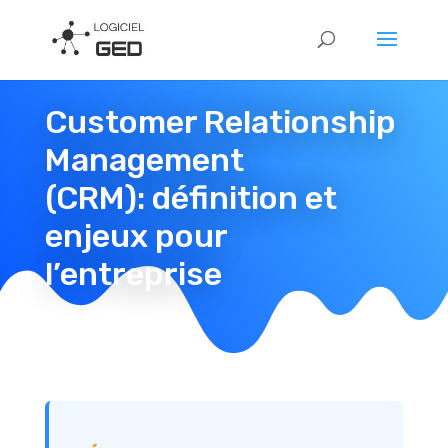
Customer Relationship
Management
(CRM): définition et
enjeux pour
l’entreprise