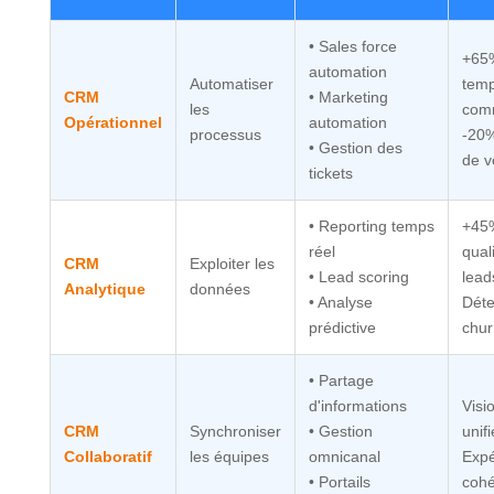
• Sales force
+65
automation
Automatiser
tem
CRM
• Marketing
les
comm
Opérationnel
automation
processus
-20%
• Gestion des
de v
tickets
• Reporting temps
+45
réel
quali
CRM
Exploiter les
• Lead scoring
lead
Analytique
données
• Analyse
Déte
prédictive
chur
• Partage
d'informations
Visio
CRM
Synchroniser
• Gestion
unif
Collaboratif
les équipes
omnicanal
Expé
• Portails
cohé