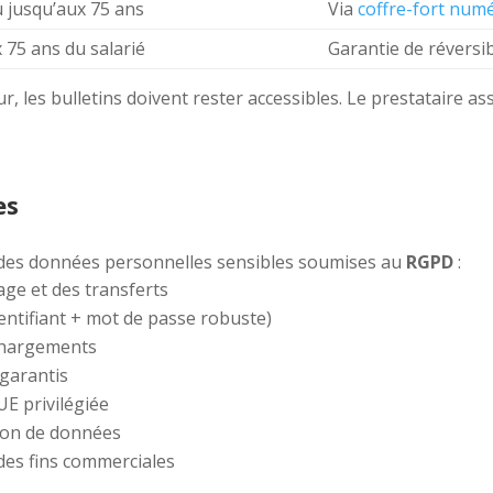
 jusqu’aux 75 ans
Via
coffre-fort num
 75 ans du salarié
Garantie de réversibi
ur, les bulletins doivent rester accessibles. Le prestataire 
es
des données personnelles sensibles soumises au
RGPD
:
age et des transferts
dentifiant + mot de passe robuste)
échargements
é garantis
UE privilégiée
tion de données
 des fins commerciales