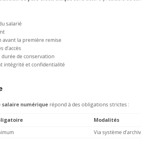
du salarié
nt
 avant la première remise
és d’accès
la durée de conservation
intégrité et confidentialité
e
e salaire numérique
répond à des obligations strictes :
ligatoire
Modalités
inimum
Via système d’archi