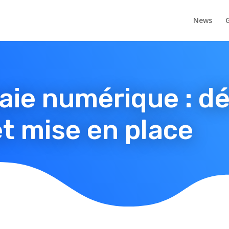
News
G
aie numérique : dé
et mise en place