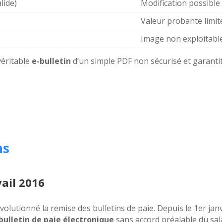
lide)
Modification possible
Valeur probante limit
Image non exploitabl
véritable
e-bulletin
d’un simple PDF non sécurisé et garantit
ns
vail 2016
révolutionné la remise des bulletins de paie. Depuis le 1er jan
bulletin de paie électronique
sans accord préalable du sala