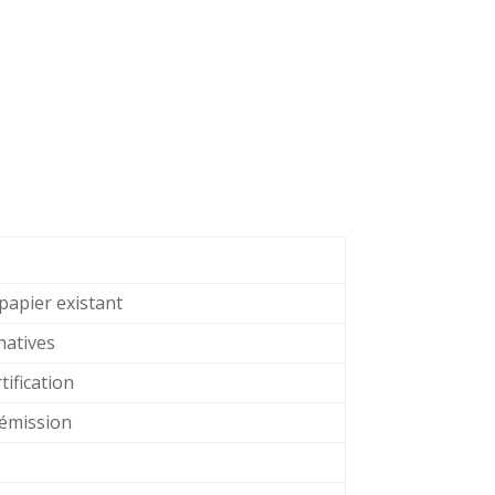
papier existant
natives
tification
’émission